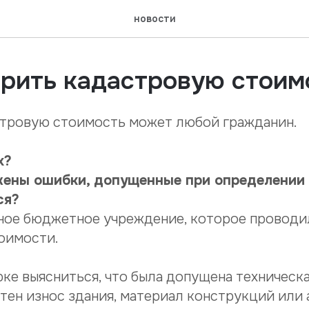
новости
орить кадастровую стоим
тровую стоимость может любой гражданин.
х?
ужены ошибки, допущенные при определении
ся?
ное бюджетное учреждение, которое проводи
оимости.
рке выясниться, что была допущена техническ
чтен износ здания, материал конструкций или