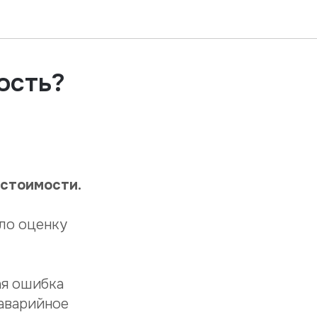
ость?
 стоимости.
ло оценку
ая ошибка
 аварийное