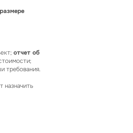
 размере
ъект;
отчет об
 стоимости;
и требования.
т назначить