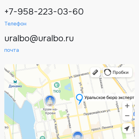
Адрес: 620075 г. Екатеринбург, ул.
Мамина-Сибиряка, 101, 8 этаж, офис
8.12. Офис в БЦ «Манхэттен»
Как добраться
01
Автобус: 018
02
Троллейбус: 4
03