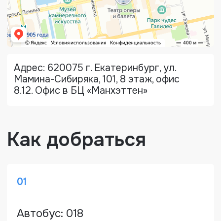
Трамвай: (ост. Шарташская) 2,
8, 14, 20, 21, 22, 25, 27, 32
04
Автомобиль: заезд с Шевченко,
одностороннее движение
Лицензии и
сертификаты