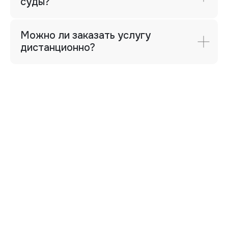
суды?
Компания
Можно ли заказать услугу
Профессиональная оценка и экспертиза
дистанционно?
для физических и юридических лиц.
Работаем по всей России.
Контакты
Офис
+7 (912) 243-91-41
Директор
+7 (343) 286-52-96 (доб.406)
Фактический адрес
г. Екатеринбург, ул. Мамина-
Сибиряка, 101, 8 этаж, офис 8.12
Почта
ipoteka@uralbo.ru