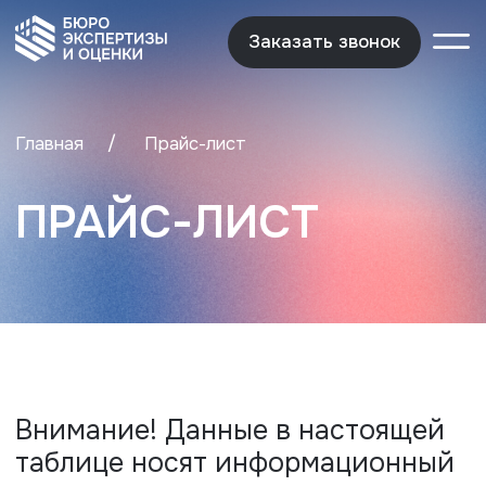
Заказать звонок
Заказать звонок
/
Главная
Прайс-лист
ПРАЙС-ЛИСТ
Внимание! Данные в настоящей
таблице носят информационный
характер и не являются
публичной офертой. Стоимость
зависит от индивидуальных
характеристик объекта и может
быть изменена.