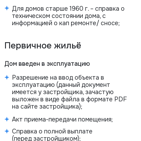
Паспорт заёмщика (если заёмщиков
несколько – необходим паспорт
основного заемщика);
Дом строится, не сдан. (долевое участие)
Договор долевого (или паевого) участия
(со схемой квартиры, чтобы было видно
планировку, кол-во комнат и прочее);
Разрешение на строительство (данный
документ имеется у застройщика,
зачастую выложен в виде файла в
формате PDF на сайте застройщика);
Паспорт заёмщика (если заёмщиков
несколько – необходим паспорт
основного заемщика);
[оплата]