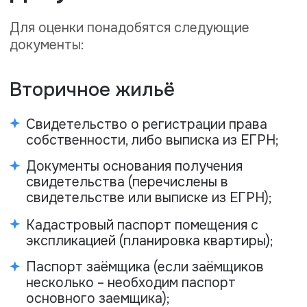
Паспорт заёмщика (если заёмщиков
несколько – необходим паспорт
основного заемщика);
Для домов старше 1960 г. – справка о
техническом состоянии дома, с
информацией о кап ремонте/ сносе;
Первичное жильё
Дом введен в эксплуатацию
Разрешение на ввод объекта в
эксплуатацию (данный документ
имеется у застройщика, зачастую
выложен в виде файла в формате PDF
на сайте застройщика);
Акт приема-передачи помещения;
Справка о полной выплате
(перед застройщиком);
Выписка из ЕГРН или кадастровый
паспорт помещения с экспликацией
(планировка квартиры);