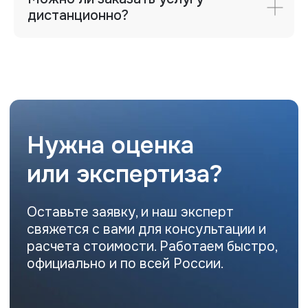
дистанционно?
Профессиональная оценка и экспертиза
для физических и юридических лиц.
Работаем по всей России.
Контакты
Офис
+7 (912) 243-91-41
Директор
+7 (343) 286-52-96 (доб.406)
Фактический адрес
г. Екатеринбург, ул. Мамина-
Сибиряка, 101, 8 этаж, офис 8.12
Почта
ipoteka@uralbo.ru
Политика конфиденциальности
© ООО «Уральское бюро